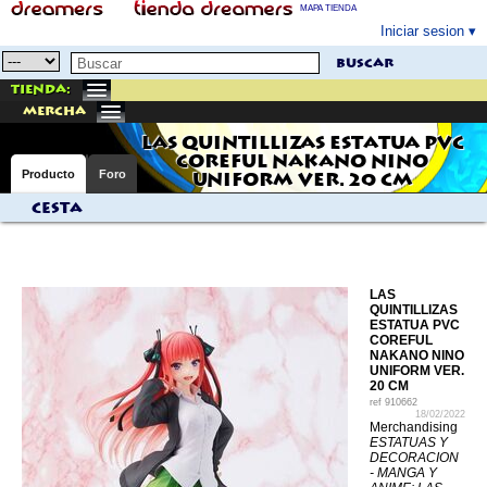
MAPA TIENDA
Iniciar sesion
buscar
Tienda:
mercha
LAS QUINTILLIZAS ESTATUA PVC
COREFUL NAKANO NINO
Producto
Foro
UNIFORM VER. 20 CM
Cesta
LAS
QUINTILLIZAS
ESTATUA PVC
COREFUL
NAKANO NINO
UNIFORM VER.
20 CM
ref
910662
18/02/2022
Merchandising
ESTATUAS Y
DECORACION
- MANGA Y