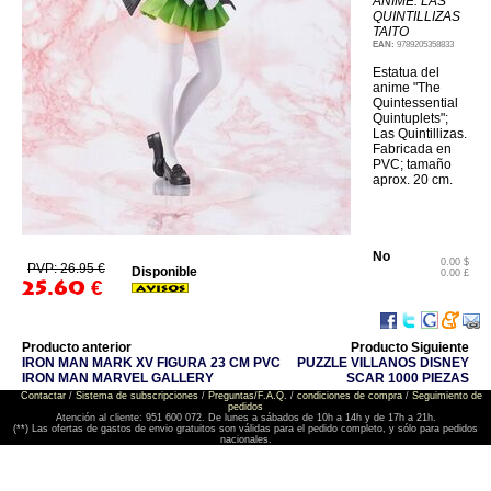
ANIME: LAS
QUINTILLIZAS
TAITO
EAN:
9789205358833
Estatua del
anime "The
Quintessential
Quintuplets";
Las Quintillizas.
Fabricada en
PVC; tamaño
aprox. 20 cm.
No
0.00 $
PVP: 26.95 €
Disponible
0.00 £
25.60
€
Producto anterior
Producto Siguiente
IRON MAN MARK XV FIGURA 23 CM PVC
PUZZLE VILLANOS DISNEY
IRON MAN MARVEL GALLERY
SCAR 1000 PIEZAS
Contactar
/
Sistema de subscripciones
/
Preguntas/F.A.Q.
/
condiciones de compra
/
Seguimiento de
pedidos
Atención al cliente: 951 600 072. De lunes a sábados de 10h a 14h y de 17h a 21h.
(**) Las ofertas de gastos de envio gratuitos son válidas para el pedido completo, y sólo para pedidos
nacionales.