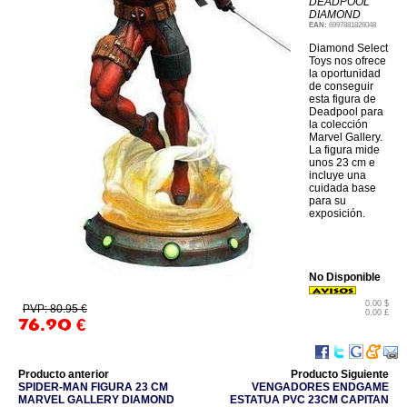
DEADPOOL
DIAMOND
EAN:
6997881826048
Diamond Select
Toys nos ofrece
la oportunidad
de conseguir
esta figura de
Deadpool para
la colección
Marvel Gallery.
La figura mide
unos 23 cm e
incluye una
cuidada base
para su
exposición.
No Disponible
0.00 $
PVP: 80.95 €
0.00 £
76.90
€
Producto anterior
Producto Siguiente
SPIDER-MAN FIGURA 23 CM
VENGADORES ENDGAME
MARVEL GALLERY DIAMOND
ESTATUA PVC 23CM CAPITAN