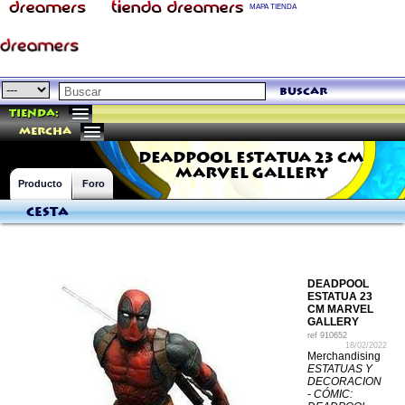
MAPA TIENDA
buscar
Tienda:
mercha
DEADPOOL ESTATUA 23 CM
MARVEL GALLERY
Producto
Foro
Cesta
DEADPOOL
ESTATUA 23
CM MARVEL
GALLERY
ref
910652
18/02/2022
Merchandising
ESTATUAS Y
DECORACION
- CÓMIC: