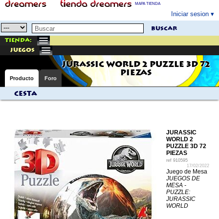
MAPA TIENDA
Iniciar sesion
buscar
Tienda:
juegos
JURASSIC WORLD 2 PUZZLE 3D 72
PIEZAS
Producto
Foro
Cesta
JURASSIC
WORLD 2
PUZZLE 3D 72
PIEZAS
ref
910595
17/02/2022
Juego de Mesa
JUEGOS DE
MESA -
PUZZLE:
JURASSIC
WORLD