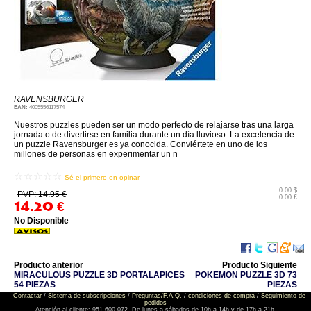
RAVENSBURGER
EAN:
4005556117574
Nuestros puzzles pueden ser un modo perfecto de relajarse tras una larga
jornada o de divertirse en familia durante un día lluvioso. La excelencia de
un puzzle Ravensburger es ya conocida. Conviértete en uno de los
millones de personas en experimentar un n
☆☆☆☆☆
Sé el primero en opinar
0.00 $
PVP: 14.95 €
0.00 £
14.20
€
No Disponible
Producto anterior
Producto Siguiente
MIRACULOUS PUZZLE 3D PORTALAPICES
POKEMON PUZZLE 3D 73
54 PIEZAS
PIEZAS
Contactar
/
Sistema de subscripciones
/
Preguntas/F.A.Q.
/
condiciones de compra
/
Seguimiento de
pedidos
Atención al cliente: 951 600 072. De lunes a sábados de 10h a 14h y de 17h a 21h.