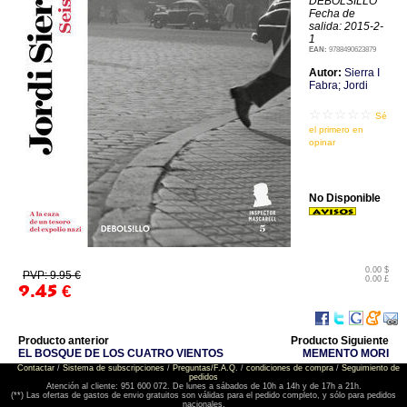
DEBOLSILLO
Fecha de
salida: 2015-2-
1
EAN:
9788490623879
Autor:
Sierra I
Fabra; Jordi
☆☆☆☆☆
Sé
el primero en
opinar
No Disponible
0.00 $
PVP: 9.95 €
0.00 £
9.45
€
Producto anterior
Producto Siguiente
EL BOSQUE DE LOS CUATRO VIENTOS
MEMENTO MORI
Contactar
/
Sistema de subscripciones
/
Preguntas/F.A.Q.
/
condiciones de compra
/
Seguimiento de
pedidos
Atención al cliente: 951 600 072. De lunes a sábados de 10h a 14h y de 17h a 21h.
(**) Las ofertas de gastos de envio gratuitos son válidas para el pedido completo, y sólo para pedidos
nacionales.