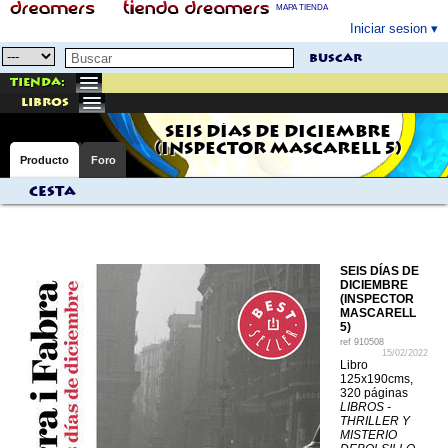
MAPA TIENDA
Iniciar sesion
buscar
Tienda:
libros
SEIS DÍAS DE DICIEMBRE
(INSPECTOR MASCARELL 5)
Producto
Foro
Cesta
SEIS DÍAS DE
DICIEMBRE
(INSPECTOR
MASCARELL
5)
ref
910508
15/02/2022
Libro
125x190cms,
320 páginas
LIBROS -
THRILLER Y
MISTERIO