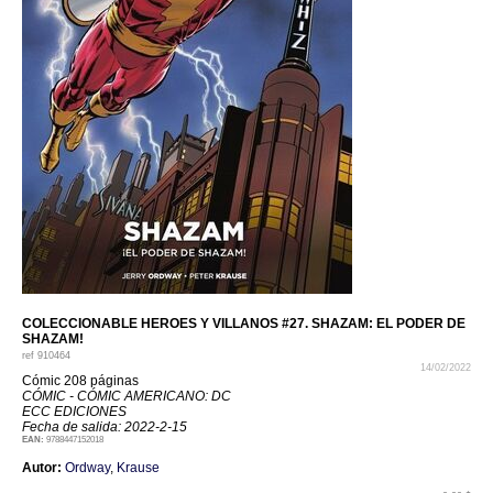
COLECCIONABLE HEROES Y VILLANOS #27. SHAZAM: EL PODER DE
SHAZAM!
ref
910464
14/02/2022
Cómic 208 páginas
CÓMIC - CÓMIC AMERICANO: DC
ECC EDICIONES
Fecha de salida: 2022-2-15
EAN:
9788447152018
Autor:
Ordway
,
Krause