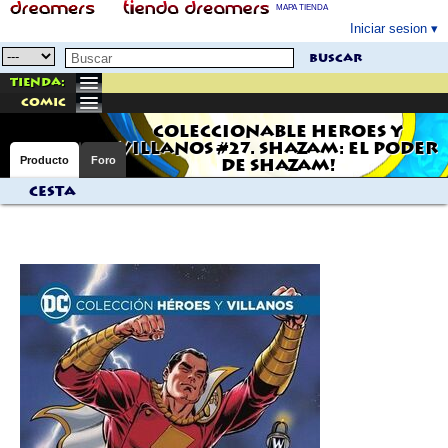
MAPA TIENDA
Iniciar sesion
buscar
Tienda:
comic
COLECCIONABLE HEROES Y
VILLANOS #27. SHAZAM: EL PODER
Producto
Foro
DE SHAZAM!
Cesta