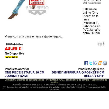
BANPRESTO
EAN:
4983164182132
Estatua del
anime "One
Piece" de la
línea
"Maximatic".
Fabricada en
PVC; tamaño
aprox. 18 cm.
Viene con una base en una caja de regalo...
0.00 $
PVP: 47.95 €
0.00 £
45.55
€
No Disponible
Producto anterior
Producto Siguiente
ONE PIECE ESTATUA 16 CM
DISNEY MINIFIGURA Q POSKET 8 CM
JOURNEY NAMI
BELLA Y CHIP
Contactar
/
Sistema de subscripciones
/
Preguntas/F.A.Q.
/
condiciones de compra
/
Seguimiento de
pedidos
Atención al cliente: 951 600 072. De lunes a sábados de 10h a 14h y de 17h a 21h.
(**) Las ofertas de gastos de envio gratuitos son válidas para el pedido completo, y sólo para pedidos
nacionales.