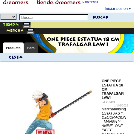
MAPA TIENDA
Iniciar sesion
buscar
Tienda:
mercha
ONE PIECE ESTATUA 18 CM
TRAFALGAR LAW I
Producto
Foro
Cesta
ONE PIECE
ESTATUA 18
CM
TRAFALGAR
LAW I
ref
910449
14/02/2022
Merchandising
ESTATUAS Y
DECORACION
- MANGA Y
ANIME: ONE
PIECE