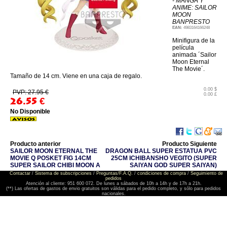
- MANGA Y
ANIME: SAILOR
MOON
BANPRESTO
EAN:
4983164166248
Minifigura de la
película
animada ´Sailor
Moon Eternal
The Movie´.
Tamaño de 14 cm. Viene en una caja de regalo.
0.00 $
PVP: 27.95 €
0.00 £
26.55
€
No Disponible
Producto anterior
Producto Siguiente
SAILOR MOON ETERNAL THE
DRAGON BALL SUPER ESTATUA PVC
MOVIE Q POSKET FIG 14CM
25CM ICHIBANSHO VEGITO (SUPER
SUPER SAILOR CHIBI MOON A
SAIYAN GOD SUPER SAIYAN)
Contactar
/
Sistema de subscripciones
/
Preguntas/F.A.Q.
/
condiciones de compra
/
Seguimiento de
pedidos
Atención al cliente: 951 600 072. De lunes a sábados de 10h a 14h y de 17h a 21h.
(**) Las ofertas de gastos de envio gratuitos son válidas para el pedido completo, y sólo para pedidos
nacionales.