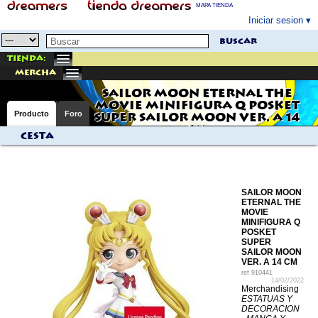
MAPA TIENDA
Iniciar sesion
buscar
Tienda:
mercha
SAILOR MOON ETERNAL THE
MOVIE MINIFIGURA Q POSKET
Producto
Foro
SUPER SAILOR MOON VER. A 14
CM
Cesta
SAILOR MOON
ETERNAL THE
MOVIE
MINIFIGURA Q
POSKET
SUPER
SAILOR MOON
VER. A 14 CM
ref
910441
14/02/2022
Merchandising
ESTATUAS Y
DECORACION