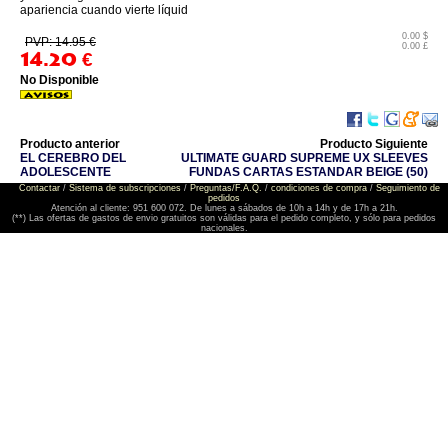
apariencia cuando vierte líquid
0.00 $
PVP: 14.95 €
0.00 £
14.20
€
No Disponible
Producto anterior
Producto Siguiente
EL CEREBRO DEL
ULTIMATE GUARD SUPREME UX SLEEVES
ADOLESCENTE
FUNDAS CARTAS ESTANDAR BEIGE (50)
Contactar
/
Sistema de subscripciones
/
Preguntas/F.A.Q.
/
condiciones de compra
/
Seguimiento de
pedidos
Atención al cliente: 951 600 072. De lunes a sábados de 10h a 14h y de 17h a 21h.
(**) Las ofertas de gastos de envio gratuitos son válidas para el pedido completo, y sólo para pedidos
nacionales.