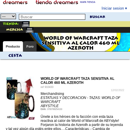
MAPA TIENDA
Iniciar sesion
buscar
Tienda:
mercha
WORLD OF WARCRAFT TAZA
SENSITIVA AL CALOR 460 ML
Producto
Foro
AZEROTH
Cesta
WORLD OF WARCRAFT TAZA SENSITIVA AL
CALOR 460 ML AZEROTH
ref
910433
12/02/2022
Merchandising
ESTATUAS Y DECORACION - TAZAS: WORLD OF
WARCRAFT
ABYSTYLE
EAN:
3700789254133
Únete a los héroes de tu facción con esta taza
reactiva al calor de World of Warcraft de ABYstyle!
Forjaron la historia de Azeroth a partir de su leyenda
y tal vez algún día estés entre ellos.....Características:.- Cambia de