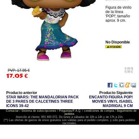
Figura de vinilo
de la línea
'POP!'; tamaño
aprox. 9 cm.
No Disponible
0.00 $
PVP: 17.95 €
0.00 £
17.05
€
Producto anterior
Producto Siguiente
STAR WARS: THE MANDALORIAN PACK
ENCANTO FIGURA POP!
DE 3 PARES DE CALCETINES THREE
MOVIES VINYL ISABEL
ICONS 39-42
MADRIGAL 9 CM
Contactar
/
Sistema de subscripciones
/
Preguntas/F.A.Q.
/
condiciones de compra
/
Seguimiento de
pedidos
Atención al cliente: 951 600 072. De lunes a sábados de 10h a 14h y de 17h a 21h.
(**) Las ofertas de gastos de envio gratuitos son válidas para el pedido completo, y sólo para pedidos
nacionales.