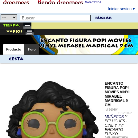
MAPA TIENDA
Iniciar sesion
buscar
Tienda:
varios
ENCANTO FIGURA POP! MOVIES
VINYL MIRABEL MADRIGAL 9 CM
Producto
Foro
Cesta
ENCANTO
FIGURA POP!
MOVIES VINYL
MIRABEL
MADRIGAL 9
CM
ref
910394
11/02/2022
MUÑECOS
Y
PELUCHES -
CINE Y TV:
ENCANTO
FUNKO
EAN:
8896985759970