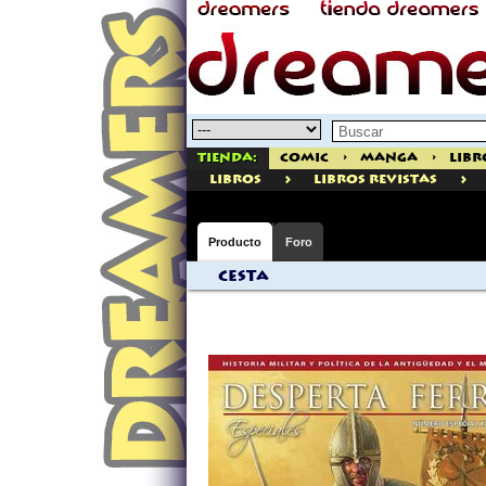
Tienda:
Comic
>
Manga
>
Libr
>
>
libros
Libros Revistas
Producto
Foro
Cesta