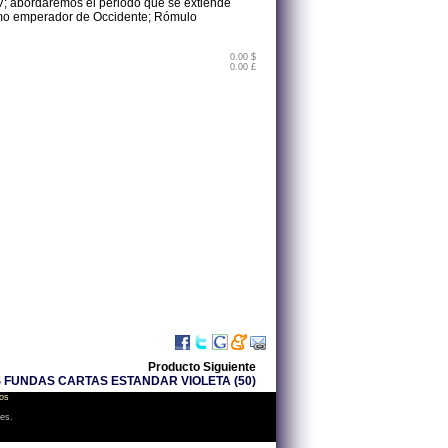
 V; abordaremos el periodo que se extiende
ltimo emperador de Occidente; Rómulo
0.00 $
0.00 £
Producto Siguiente
 FUNDAS CARTAS ESTANDAR VIOLETA (50)
os
les.