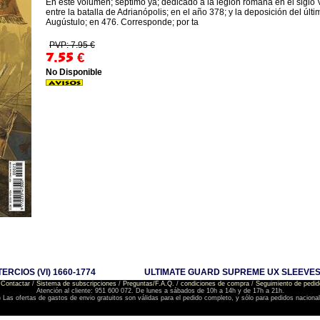
En este volumen; séptimo ya; dedicado a la legión romana en el siglo
entre la batalla de Adrianópolis; en el año 378; y la deposición del ú
Augústulo; en 476. Corresponde; por ta
PVP: 7.95 €
7.55
€
No Disponible
ERCIOS (VI) 1660-1774
ULTIMATE GUARD SUPREME UX SLEEVES
Contactar
/
Sistema de subscripciones
/
Preguntas/F.A.Q.
/
condiciones de compra
/
Seguimiento de pedid
Atención al cliente: 951 600 072. De lunes a sábados de 10h a 14h y de 17h a 21h.
) Las ofertas de gastos de envio gratuitos son válidas para el pedido completo, y sólo para pedidos naciona