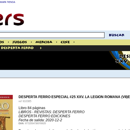
MAPA TIENDA
buscar
os
>
Juegos
>
Mercha
>
Cine
>
>
Desperta Ferro
DES
XXV.
DESPERTA FERRO ESPECIAL #25 XXV. LA LEGION ROMANA (VII)
ref
910385
Libro 84 páginas
LIBROS - REVISTAS: DESPERTA FERRO
DESPERTA FERRO EDICIONES
Fecha de salida: 2020-12-2
EAN:
977225547300700025