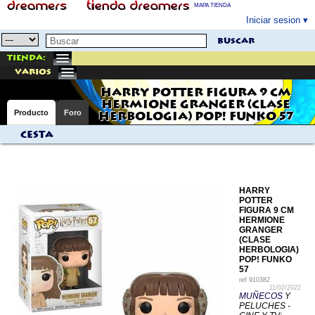
MAPA TIENDA
Iniciar sesion
buscar
Tienda:
varios
HARRY POTTER FIGURA 9 CM
HERMIONE GRANGER (CLASE
Producto
Foro
HERBOLOGIA) POP! FUNKO 57
Cesta
HARRY
POTTER
FIGURA 9 CM
HERMIONE
GRANGER
(CLASE
HERBOLOGIA)
POP! FUNKO
57
ref
910382
11/02/2022
MUÑECOS
Y
PELUCHES -