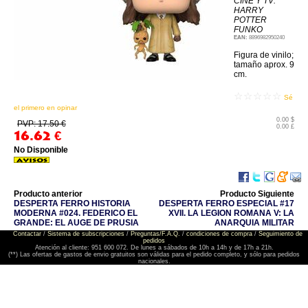
CINE Y TV:
HARRY
POTTER
FUNKO
EAN:
8896982950240
Figura de vinilo;
tamaño aprox. 9
cm.
☆☆☆☆☆
Sé
el primero en opinar
0.00 $
PVP: 17.50 €
0.00 £
16.62
€
No Disponible
Producto anterior
Producto Siguiente
DESPERTA FERRO HISTORIA
DESPERTA FERRO ESPECIAL #17
MODERNA #024. FEDERICO EL
XVII. LA LEGION ROMANA V: LA
GRANDE: EL AUGE DE PRUSIA
ANARQUIA MILITAR
Contactar
/
Sistema de subscripciones
/
Preguntas/F.A.Q.
/
condiciones de compra
/
Seguimiento de
pedidos
Atención al cliente: 951 600 072. De lunes a sábados de 10h a 14h y de 17h a 21h.
(**) Las ofertas de gastos de envio gratuitos son válidas para el pedido completo, y sólo para pedidos
nacionales.