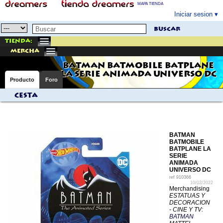
MAPA TIENDA
Iniciar sesion
buscar
Tienda:
mercha
BATMAN BATMOBILE BATPLANE
LA SERIE ANIMADA UNIVERSO DC
Producto
Foro
Cesta
BATMAN
BATMOBILE
BATPLANE LA
SERIE
ANIMADA
UNIVERSO DC
ref
910366
10/02/2022
Merchandising
ESTATUAS Y
DECORACION
- CINE Y TV:
BATMAN