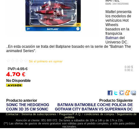
MATTEL
EAN:
1947350255966
Mattel presenta
los modelos de
vehículos Hot
Wheels
basados en la
franquicia
Batman
del
Universo DC.
..En esta ocasión se trata del Batplane basado en la serie de "Batman The
animated Series".
☆☆☆☆☆
Sé el primero en opinar
0.00 $
PVP: 4.95 €
0.00 £
4.70
€
No Disponible
Producto anterior
Producto Siguiente
SONIC THE HEDGEHOG
BATMAN BATMOBILE COCHE POLICIA DE
COJIN 3D 35 CM SONIC
GOTHAM CITY BATMAN VS SUPERMAN DC
Contactar
/
Sistema de subscripciones
/
Preguntas/F.A.Q.
/
condiciones de compra
/
Seguimiento de
pedidos
Atención al cliente: 951 600 072. De lunes a sábados de 10h a 14h y de 17h a 21h.
(**) Las ofertas de gastos de envio gratuitos son válidas para el pedido completo, y sólo para pedidos
nacionales.