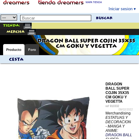
MAPA TIENDA
Iniciar sesion
buscar
Tienda:
mercha
DRAGON BALL SUPER COJIN 35X35
CM GOKU Y VEGETTA
Producto
Foro
Cesta
DRAGON
BALL SUPER
COJIN 35X35
CM GOKU Y
VEGETTA
ref
910332
09/02/2022
Merchandising
ESTATUAS Y
DECORACION
- MANGA Y
ANIME:
DRAGON BALL