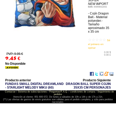
SUPER
NEW IMPORT
EAN:
8436580112031
- Cojín Dragon
Ball.- Material
polyester.-
Tamaño
aproximado 35
x 35 cm
☆☆☆☆☆
Sé
el primero en
opinar
0.00 $
PVP: 9.95 €
0.00 £
9.45
€
No Disponible
Producto anterior
Producto Siguiente
FUNDAS SMALL DIGITAL DREAMLAND
DRAGON BALL SUPER COJIN
- STARLIGHT MELODY MIKU (60)
35X35 CM PERSONAJES
Contactar
/
Sistema de subscripciones
/
Preguntas/F.A.Q.
/
condiciones de compra
/
Seguimiento de
pedidos
Atención al cliente: 951 600 072. De lunes a sábados de 10h a 14h y de 17h a 21h.
(**) Las ofertas de gastos de envio gratuitos son válidas para el pedido completo, y sólo para pedidos
nacionales.