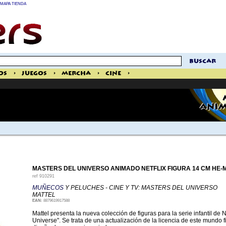
MAPA TIENDA
buscar
os
>
Juegos
>
Mercha
>
Cine
>
ANIM
MASTERS DEL UNIVERSO ANIMADO NETFLIX FIGURA 14 CM HE-
ref
910291
MUÑECOS
Y PELUCHES - CINE Y TV: MASTERS DEL UNIVERSO
MATTEL
EAN:
8879619917588
Mattel presenta la nueva colección de figuras para la serie infantil de 
Universe". Se trata de una actualización de la licencia de este mundo 