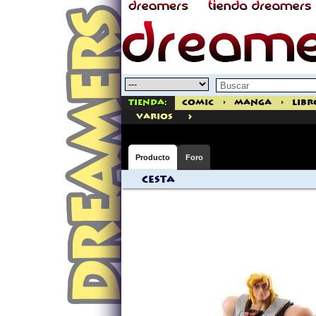
Tienda:
Comic
>
Manga
>
Libr
>
varios
Producto
Foro
Cesta