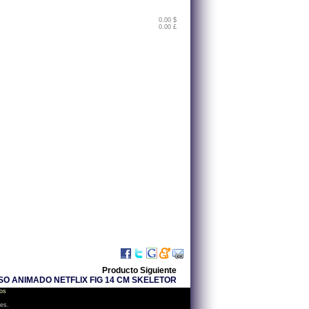
0.00 $
0.00 £
Producto Siguiente
O ANIMADO NETFLIX FIG 14 CM SKELETOR
os
les.