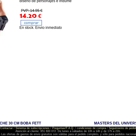
diseño de personajes e indume
PVP: 14.95 €
14.20
€
En stock. Envio inmediato
CHE 30 CM BOBA FETT
MASTERS DEL UNIVERS
Contactar
/
Sistema de subscripciones
/
Preguntas/F.A.Q.
/
condiciones de compra
/
Seguimiento de pedid
Atención al cliente: 951 600 072. De lunes a sábados de 10h a 14h y de 17h a 21h.
) Las ofertas de gastos de envio gratuitos son válidas para el pedido completo, y sólo para pedidos naciona