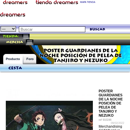
MAPA TIENDA
buscar
Tienda:
mercha
POSTER GUARDIANES DE LA
NOCHE POSICIÓN DE PELEA DE
Producto
Foro
TANJIRO Y NEZUKO
Cesta
POSTER
GUARDIANES
DE LA NOCHE
POSICIÓN DE
PELEA DE
TANJIRO Y
NEZUKO
ref
910246
09/02/2022
Merchandising