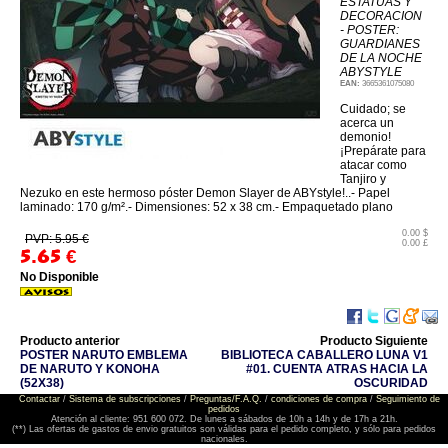
ESTATUAS Y
DECORACION
- POSTER:
GUARDIANES
DE LA NOCHE
ABYSTYLE
EAN:
3665361075080
Cuidado; se
acerca un
demonio!
¡Prepárate para
atacar como
Tanjiro y
Nezuko en este hermoso póster Demon Slayer de ABYstyle!..- Papel
laminado: 170 g/m².- Dimensiones: 52 x 38 cm.- Empaquetado plano
0.00 $
PVP: 5.95 €
0.00 £
5.65
€
No Disponible
Producto anterior
Producto Siguiente
POSTER NARUTO EMBLEMA
BIBLIOTECA CABALLERO LUNA V1
DE NARUTO Y KONOHA
#01. CUENTA ATRAS HACIA LA
(52X38)
OSCURIDAD
Contactar
/
Sistema de subscripciones
/
Preguntas/F.A.Q.
/
condiciones de compra
/
Seguimiento de
pedidos
Atención al cliente: 951 600 072. De lunes a sábados de 10h a 14h y de 17h a 21h.
(**) Las ofertas de gastos de envio gratuitos son válidas para el pedido completo, y sólo para pedidos
nacionales.