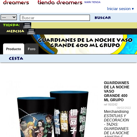
MAPA TIENDA
Iniciar sesion
buscar
Tienda:
mercha
GUARDIANES DE LA NOCHE VASO
GRANDE 400 ML GRUPO
Producto
Foro
Cesta
GUARDIANES
DE LA NOCHE
VASO
GRANDE 400
ML GRUPO
ref
910242
09/02/2022
Merchandising
ESTATUAS Y
DECORACION
- TAZAS:
GUARDIANES
DE LA NOCHE