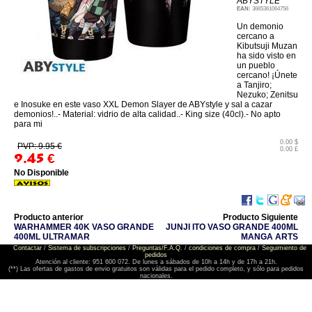
ABYSTYLE
EAN:
3665361064756
Un demonio
cercano a
Kibutsuji Muzan
ha sido visto en
un pueblo
cercano! ¡Únete
a Tanjiro;
Nezuko; Zenitsu
e Inosuke en este vaso XXL Demon Slayer de ABYstyle y sal a cazar
demonios!..- Material: vidrio de alta calidad..- King size (40cl).- No apto
para mi
0.00 $
PVP: 9.95 €
0.00 £
9.45
€
No Disponible
Producto anterior
Producto Siguiente
WARHAMMER 40K VASO GRANDE
JUNJI ITO VASO GRANDE 400ML
400ML ULTRAMAR
MANGA ARTS
Contactar
/
Sistema de subscripciones
/
Preguntas/F.A.Q.
/
condiciones de compra
/
Seguimiento de
pedidos
Atención al cliente: 951 600 072. De lunes a sábados de 10h a 14h y de 17h a 21h.
(**) Las ofertas de gastos de envio gratuitos son válidas para el pedido completo, y sólo para pedidos
nacionales.