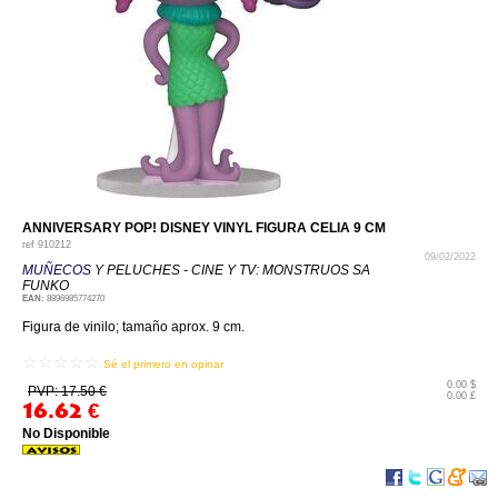
ANNIVERSARY POP! DISNEY VINYL FIGURA CELIA 9 CM
ref
910212
09/02/2022
MUÑECOS
Y PELUCHES - CINE Y TV: MONSTRUOS SA
FUNKO
EAN:
8896985774270
Figura de vinilo; tamaño aprox. 9 cm.
☆☆☆☆☆
Sé el primero en opinar
0.00 $
PVP: 17.50 €
0.00 £
16.62
€
No Disponible