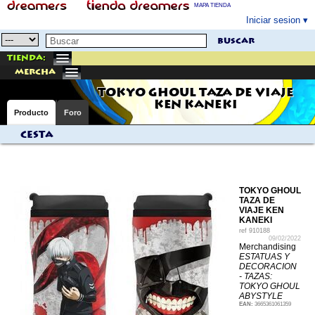
MAPA TIENDA
Iniciar sesion
buscar
Tienda:
mercha
TOKYO GHOUL TAZA DE VIAJE
KEN KANEKI
Producto
Foro
Cesta
TOKYO GHOUL
TAZA DE
VIAJE KEN
KANEKI
ref
910188
09/02/2022
Merchandising
ESTATUAS Y
DECORACION
- TAZAS:
TOKYO GHOUL
ABYSTYLE
EAN:
3665361061359