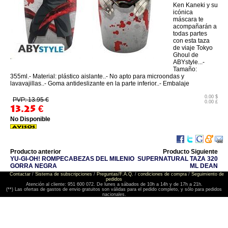
Ken Kaneki y su
icónica
máscara te
acompañarán a
todas partes
con esta taza
de viaje Tokyo
Ghoul de
ABYstyle...-
Tamaño:
355ml.- Material: plástico aislante..- No apto para microondas y
lavavajillas..- Goma antideslizante en la parte inferior..- Embalaje
0.00 $
PVP: 13.95 €
0.00 £
13.25
€
No Disponible
Producto anterior
Producto Siguiente
YU-GI-OH! ROMPECABEZAS DEL MILENIO
SUPERNATURAL TAZA 320
GORRA NEGRA
ML DEAN
Contactar
/
Sistema de subscripciones
/
Preguntas/F.A.Q.
/
condiciones de compra
/
Seguimiento de
pedidos
Atención al cliente: 951 600 072. De lunes a sábados de 10h a 14h y de 17h a 21h.
(**) Las ofertas de gastos de envio gratuitos son válidas para el pedido completo, y sólo para pedidos
nacionales.