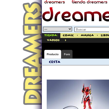
Tienda:
Comic
>
Manga
>
Libr
>
varios
Producto
Foro
Cesta