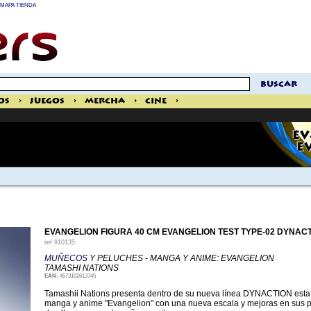
MAPA TIENDA
buscar
os
>
Juegos
>
Mercha
>
Cine
>
EV
E
EVANGELION FIGURA 40 CM EVANGELION TEST TYPE-02 DYNAC
ref
910135
MUÑECOS
Y PELUCHES - MANGA Y ANIME: EVANGELION
TAMASHI NATIONS
EAN:
4573102613745
Tamashii Nations presenta dentro de su nueva línea DYNACTION esta 
manga y anime "Evangelion" con una nueva escala y mejoras en sus po