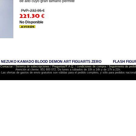
de alto cuyo gran tamaño permite
PVP: 232.95 €
221.30
€
No Disponible
M NEZUKO KAMADO BLOOD DEMON ART FIGUARTS ZERO
FLASH FIGU
Contactar
/
Sistema de subscripciones
/
Preguntas/F.A.Q.
/
condiciones de compra
/
Seguimiento de pedid
Atención al cliente: 951 600 072. De lunes a sábados de 10h a 14h y de 17h a 21h.
) Las ofertas de gastos de envio gratuitos son válidas para el pedido completo, y sólo para pedidos naciona