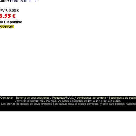
utor:
Haru Tsukishima
PVP: 9.00 €
8.55
€
No Disponible
Contactar
/
Sistema de subscripciones
/
Preguntas/F.A.Q.
/
condiciones de compra
/
Seguimiento de pedid
Atención al cliente: 951 600 072. De lunes a sábados de 10h a 14h y de 17h a 21h.
) Las ofertas de gastos de envio gratuitos son válidas para el pedido completo, y sólo para pedidos naciona