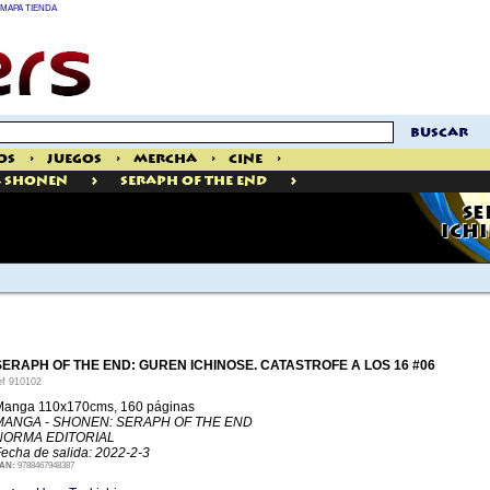
MAPA TIENDA
buscar
os
>
Juegos
>
Mercha
>
Cine
>
>
>
 Shonen
Seraph Of The End
SE
ICHI
SERAPH OF THE END: GUREN ICHINOSE. CATASTROFE A LOS 16 #06
ef
910102
Manga 110x170cms, 160 páginas
MANGA - SHONEN: SERAPH OF THE END
NORMA EDITORIAL
echa de salida: 2022-2-3
AN:
9788467948387