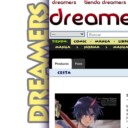
Tienda:
Comic
>
Manga
>
Libr
>
>
manga
Norma
Manga
Producto
Foro
Cesta
r
F
E