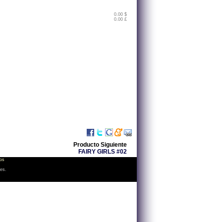
0.00 $
0.00 £
Producto Siguiente
FAIRY GIRLS #02
os
les.