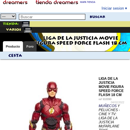
MAPA TIENDA
Iniciar sesion
buscar
Tienda:
varios
LIGA DE LA JUSTICIA MOVIE
FIGURA SPEED FORCE FLASH 18 CM
Producto
Foro
Cesta
LIGA DE LA
JUSTICIA
MOVIE FIGURA
SPEED FORCE
FLASH 18 CM
ref
910090
04/02/2022
MUÑECOS
Y
PELUCHES -
CINE Y TV:
LIGA DE LA
JUSTICIA
McFARLANE