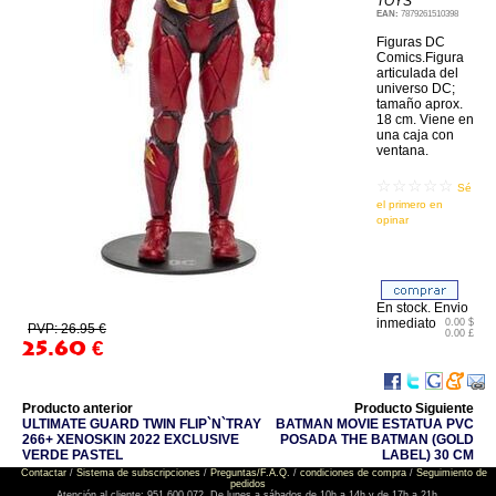
TOYS
EAN:
7879261510398
Figuras DC
Comics.Figura
articulada del
universo DC;
tamaño aprox.
18 cm. Viene en
una caja con
ventana.
☆☆☆☆☆
Sé
el primero en
opinar
En stock. Envio
inmediato
0.00 $
PVP: 26.95 €
0.00 £
25.60
€
Producto anterior
Producto Siguiente
ULTIMATE GUARD TWIN FLIP`N`TRAY
BATMAN MOVIE ESTATUA PVC
266+ XENOSKIN 2022 EXCLUSIVE
POSADA THE BATMAN (GOLD
VERDE PASTEL
LABEL) 30 CM
Contactar
/
Sistema de subscripciones
/
Preguntas/F.A.Q.
/
condiciones de compra
/
Seguimiento de
pedidos
Atención al cliente: 951 600 072. De lunes a sábados de 10h a 14h y de 17h a 21h.