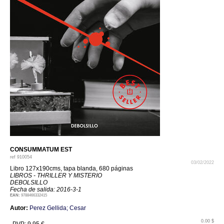
CONSUMMATUM EST
ref
910054
03/02/2022
Libro 127x190cms, tapa blanda, 680 páginas
LIBROS - THRILLER Y MISTERIO
DEBOLSILLO
Fecha de salida: 2016-3-1
EAN:
9788466332415
Autor:
Perez Gellida; Cesar
0.00 $