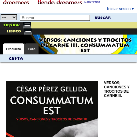
MAPA TIENDA
Iniciar sesion
buscar
Tienda:
libros
VERSOS; CANCIONES Y TROCITOS
DE CARNE III. CONSUMMATUM
Producto
Foro
EST
Cesta
VERSOS;
CANCIONES Y
TROCITOS DE
CARNE III.