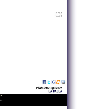
0.00 $
0.00 £
Producto Siguiente
LA FALLA
os
les.