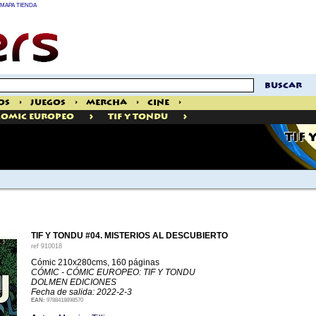
MAPA TIENDA
buscar
os
>
Juegos
>
Mercha
>
Cine
>
>
>
Comic Europeo
Tif Y Tondu
TIF 
TIF Y TONDU #04. MISTERIOS AL DESCUBIERTO
ref
910018
Cómic 210x280cms, 160 páginas
CÓMIC - CÓMIC EUROPEO: TIF Y TONDU
DOLMEN EDICIONES
Fecha de salida: 2022-2-3
EAN:
9788418898570