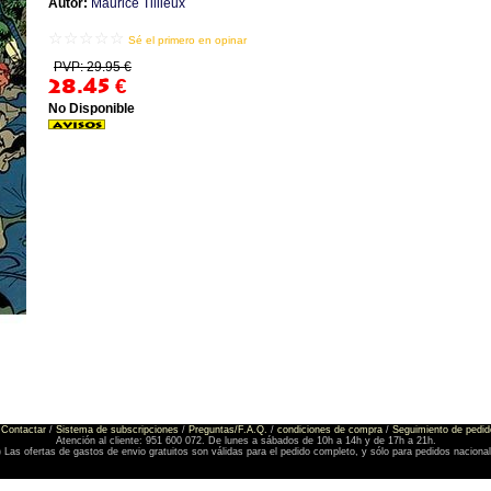
Autor:
Maurice Tillieux
☆☆☆☆☆
Sé el primero en opinar
PVP: 29.95 €
28.45
€
No Disponible
Contactar
/
Sistema de subscripciones
/
Preguntas/F.A.Q.
/
condiciones de compra
/
Seguimiento de pedid
Atención al cliente: 951 600 072. De lunes a sábados de 10h a 14h y de 17h a 21h.
) Las ofertas de gastos de envio gratuitos son válidas para el pedido completo, y sólo para pedidos naciona