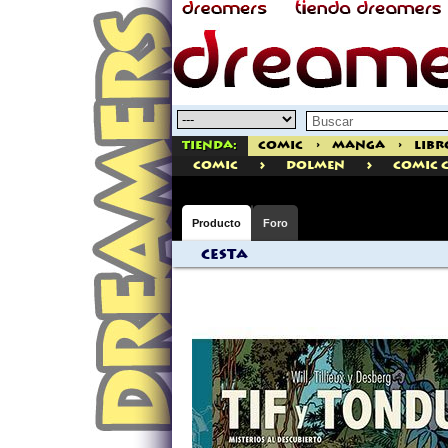
Tienda:
Comic
>
Manga
>
Libr
>
>
comic
Dolmen
Comic 
Producto
Foro
Cesta