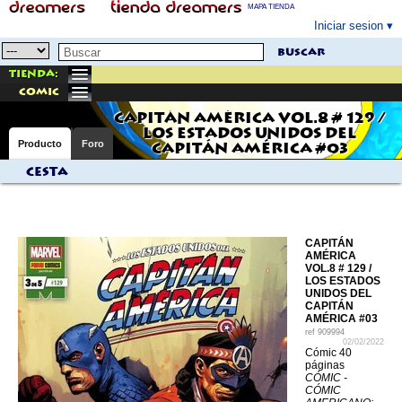
MAPA TIENDA
Iniciar sesion
buscar
Tienda:
comic
CAPITÁN AMÉRICA VOL.8 # 129 /
LOS ESTADOS UNIDOS DEL
Producto
Foro
CAPITÁN AMÉRICA #03
Cesta
CAPITÁN
AMÉRICA
VOL.8 # 129 /
LOS ESTADOS
UNIDOS DEL
CAPITÁN
AMÉRICA #03
ref
909994
02/02/2022
Cómic 40
páginas
CÓMIC -
CÓMIC