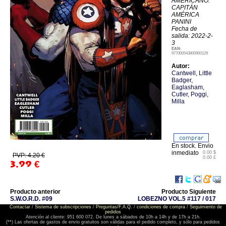
AMERICANO:
CAPITÁN
AMÉRICA
PANINI
Fecha de
salida: 2022-2-
3
EAN:
977000543800900129
Autor:
Cantwell
,
Little
Badger
,
Eaglasham
,
Cutler
,
Poggi
,
Milla
En stock. Envio
inmediato
0.00 $
PVP: 4.20 €
0.00 £
3.99
€
Producto anterior
Producto Siguiente
S.W.O.R.D. #09
LOBEZNO VOL.5 #117 / 017
Contactar
/
Sistema de subscripciones
/
Preguntas/F.A.Q.
/
condiciones de compra
/
Seguimiento de
pedidos
Atención al cliente: 951 600 072. De lunes a sábados de 10h a 14h y de 17h a 21h.
(**) Las ofertas de gastos de envio gratuitos son válidas para el pedido completo, y sólo para pedidos