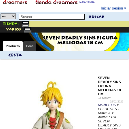
MAPA TIENDA
Iniciar sesion
buscar
Tienda:
varios
SEVEN DEADLY SINS FIGURA
MELIODAS 18 CM
Producto
Foro
Cesta
SEVEN
DEADLY SINS
FIGURA
MELIODAS 18
CM
ref
909957
02/02/2022
MUÑECOS
Y
PELUCHES -
MANGA Y
ANIME: THE
SEVEN
DEADLY SINS