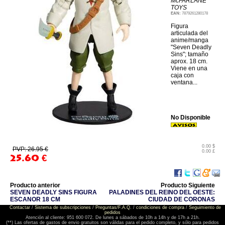
McFARLANE
TOYS
EAN:
7879261280178
Figura
articulada del
anime/manga
"Seven Deadly
Sins"; tamaño
aprox. 18 cm.
Viene en una
caja con
ventana...
No Disponible
0.00 $
PVP: 26.95 €
0.00 £
25.60
€
Producto anterior
Producto Siguiente
SEVEN DEADLY SINS FIGURA
PALADINES DEL REINO DEL OESTE:
ESCANOR 18 CM
CIUDAD DE CORONAS
Contactar
/
Sistema de subscripciones
/
Preguntas/F.A.Q.
/
condiciones de compra
/
Seguimiento de
pedidos
Atención al cliente: 951 600 072. De lunes a sábados de 10h a 14h y de 17h a 21h.
(**) Las ofertas de gastos de envio gratuitos son válidas para el pedido completo, y sólo para pedidos