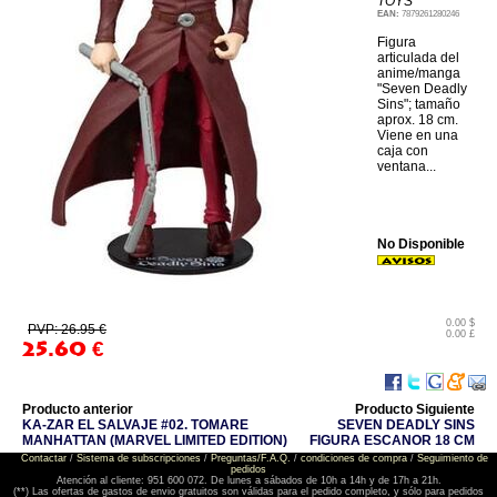
TOYS
EAN:
7879261280246
Figura
articulada del
anime/manga
"Seven Deadly
Sins"; tamaño
aprox. 18 cm.
Viene en una
caja con
ventana...
No Disponible
0.00 $
PVP: 26.95 €
0.00 £
25.60
€
Producto anterior
Producto Siguiente
KA-ZAR EL SALVAJE #02. TOMARE
SEVEN DEADLY SINS
MANHATTAN (MARVEL LIMITED EDITION)
FIGURA ESCANOR 18 CM
Contactar
/
Sistema de subscripciones
/
Preguntas/F.A.Q.
/
condiciones de compra
/
Seguimiento de
pedidos
Atención al cliente: 951 600 072. De lunes a sábados de 10h a 14h y de 17h a 21h.
(**) Las ofertas de gastos de envio gratuitos son válidas para el pedido completo, y sólo para pedidos