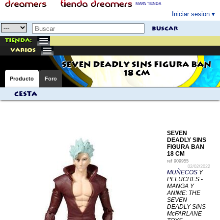
MAPA TIENDA
Iniciar sesion
buscar
Tienda:
varios
SEVEN DEADLY SINS FIGURA BAN
18 CM
Producto
Foro
Cesta
SEVEN
DEADLY SINS
FIGURA BAN
18 CM
ref
909955
02/02/2022
MUÑECOS
Y
PELUCHES -
MANGA Y
ANIME: THE
SEVEN
DEADLY SINS
McFARLANE