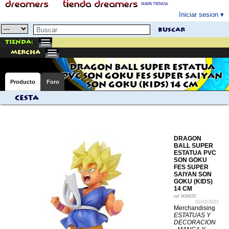
MAPA TIENDA
Iniciar sesion
buscar
Tienda:
mercha
DRAGON BALL SUPER ESTATUA
PVC SON GOKU FES SUPER SAIYAN
Producto
Foro
SON GOKU (KIDS) 14 CM
Cesta
DRAGON
BALL SUPER
ESTATUA PVC
SON GOKU
FES SUPER
SAIYAN SON
GOKU (KIDS)
14 CM
ref
909935
02/02/2022
Merchandising
ESTATUAS Y
DECORACION