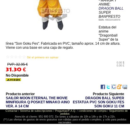
- MANGA Y
ANIME:
DRAGON BALL
SUPER
BANPRESTO
EAN:
4983164180978
Estatua del
anime
"Dragonball
Super" de la
línea "Son Goku Fes". Fabricada en PVC; tamaño aprox. 14 cm de altura.
Viene con una base en una caja de regalo.
☆☆☆☆☆
Sé el primero en opinar
0.00 $
PVP: 32.95 €
0.00 £
31.30
€
No Disponible
Producto anterior
Producto Siguiente
SAILOR MOON ETERNAL THE MOVIE
DRAGON BALL SUPER
MINIFIGURA Q POSKET MINAKO AINO
ESTATUA PVC SON GOKU FES
VER. A 14 CM
SON GOKU 11 CM
Contactar
/
Sistema de subscripciones
/
Preguntas/F.A.Q.
/
condiciones de compra
/
Seguimiento de
pedidos
Atención al cliente: 951 600 072. De lunes a sábados de 10h a 14h y de 17h a 21h.
(**) Las ofertas de gastos de envio gratuitos son válidas para el pedido completo, y sólo para pedidos
nacionales.