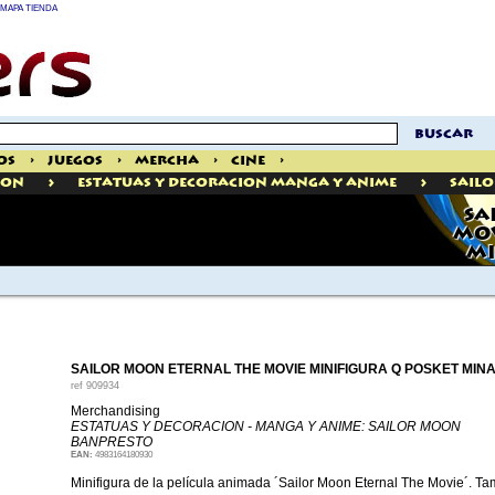
MAPA TIENDA
buscar
os
>
Juegos
>
Mercha
>
Cine
>
>
>
ION
Estatuas Y Decoracion Manga Y Anime
Sail
SA
MOV
MI
SAILOR MOON ETERNAL THE MOVIE MINIFIGURA Q POSKET MINA
ref
909934
Merchandising
ESTATUAS Y DECORACION - MANGA Y ANIME: SAILOR MOON
BANPRESTO
EAN:
4983164180930
Minifigura de la película animada ´Sailor Moon Eternal The Movie´. T