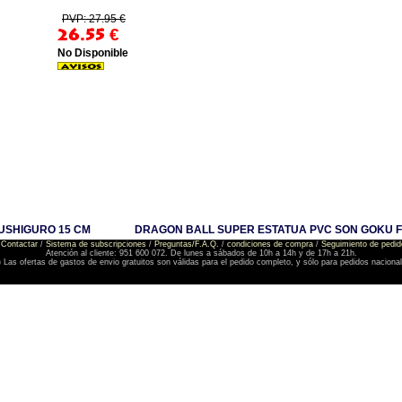
PVP: 27.95 €
26.55
€
No Disponible
USHIGURO 15 CM
DRAGON BALL SUPER ESTATUA PVC SON GOKU FE
Contactar
/
Sistema de subscripciones
/
Preguntas/F.A.Q.
/
condiciones de compra
/
Seguimiento de pedid
Atención al cliente: 951 600 072. De lunes a sábados de 10h a 14h y de 17h a 21h.
) Las ofertas de gastos de envio gratuitos son válidas para el pedido completo, y sólo para pedidos naciona