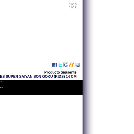
0.00 $
0.00 £
Producto Siguiente
S SUPER SAIYAN SON GOKU (KIDS) 14 CM
os
les.