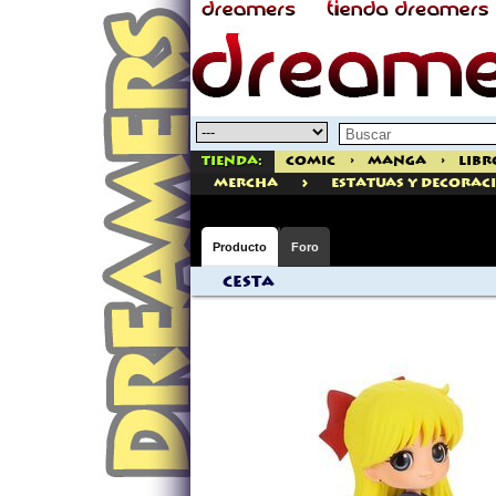
Tienda:
Comic
>
Manga
>
Libr
>
mercha
ESTATUAS Y DECORAC
Producto
Foro
Cesta