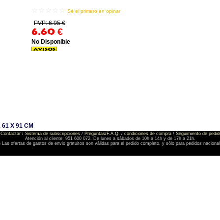
☆☆☆☆☆
Sé el primero en opinar
PVP: 6.95 €
6.60
€
No Disponible
61 X 91 CM
Contactar
/
Sistema de subscripciones
/
Preguntas/F.A.Q.
/
condiciones de compra
/
Seguimiento de pedid
Atención al cliente: 951 600 072. De lunes a sábados de 10h a 14h y de 17h a 21h.
) Las ofertas de gastos de envio gratuitos son válidas para el pedido completo, y sólo para pedidos naciona