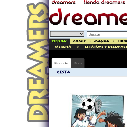
Tienda:
Comic
>
Manga
>
Libr
>
mercha
ESTATUAS Y DECORAC
Producto
Foro
Cesta