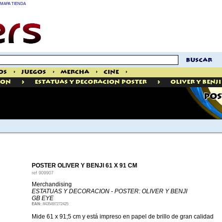
MAPA TIENDA
buscar
os
>
Juegos
>
Mercha
>
Cine
>
>
>
ION
Estatuas Y Decoracion Poster
Oliver Y Benji
POS
POSTER OLIVER Y BENJI 61 X 91 CM
ref
909907
Merchandising
ESTATUAS Y DECORACION - POSTER: OLIVER Y BENJI
GB EYE
EAN:
8435497272425
Mide 61 x 91;5 cm y está impreso en papel de brillo de gran calidad