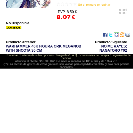
☆☆☆☆☆
Sé el primero en opinar
0.00 $
PVP: 8.50 €
0.00 £
8.07
€
No Disponible
Producto anterior
Producto Siguiente
WARHAMMER 40K FIGURA ORK MEGANOB
NO ME RAYES;
WITH SHOOTA 30 CM
NAGATORO #02
Contactar
/
Sistema de subscripciones
/
Preguntas/F.A.Q.
/
condiciones de compra
/
Seguimiento de
pedidos
Atención al cliente: 951 600 072. De lunes a sábados de 10h a 14h y de 17h a 21h.
(**) Las ofertas de gastos de envio gratuitos son válidas para el pedido completo, y sólo para pedidos
nacionales.