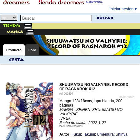
MAPA TIENDA
Iniciar sesion
buscar
Tienda:
manga
SHUUMATSU NO VALKYRIE:
RECORD OF RAGNAROK #12
Producto
Foro
Cesta
SHUUMATSU NO VALKYRIE: RECORD
OF RAGNAROK #12
ref
909897
31/01/2022
Manga 128x18cms, tapa blanda, 200
páginas
MANGA - SEINEN: SHUUMATSU NO
VALKYRIE
IVREA
Fecha de salida: 2022-1-27
EAN:
9788419096203
Autor:
Fukui; Takumi; Umemura; Shinya