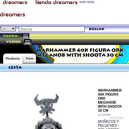
MAPA TIENDA
buscar
Tienda:
varios
WARHAMMER 40K FIGURA ORK
MEGANOB WITH SHOOTA 30 CM
Producto
Foro
Cesta
WARHAMMER
40K FIGURA
ORK
MEGANOB
WITH SHOOTA
30 CM
ref
909896
31/01/2022
MUÑECOS
Y
PELUCHES -