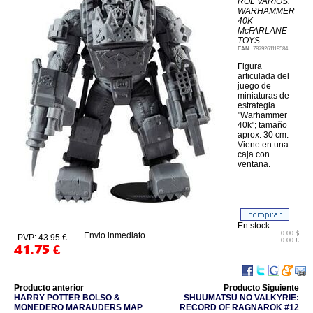
ROL VARIOS:
WARHAMMER
40K
McFARLANE
TOYS
EAN:
7879261119584
Figura
articulada del
juego de
miniaturas de
estrategia
"Warhammer
40k"; tamaño
aprox. 30 cm.
Viene en una
caja con
ventana.
En stock.
0.00 $
Envio inmediato
PVP: 43.95 €
0.00 £
41.75
€
Producto anterior
Producto Siguiente
HARRY POTTER BOLSO &
SHUUMATSU NO VALKYRIE:
MONEDERO MARAUDERS MAP
RECORD OF RAGNAROK #12