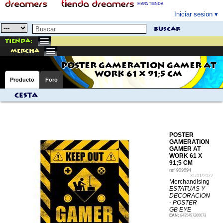
MAPA TIENDA
Iniciar sesion
buscar
Tienda:
mercha
POSTER GAMERATION GAMER AT
WORK 61 X 91;5 CM
Producto
Foro
Cesta
POSTER
GAMERATION
GAMER AT
WORK 61 X
91;5 CM
ref
909894
31/01/2022
Merchandising
ESTATUAS Y
DECORACION
- POSTER
GB EYE
EAN:
8435497266073