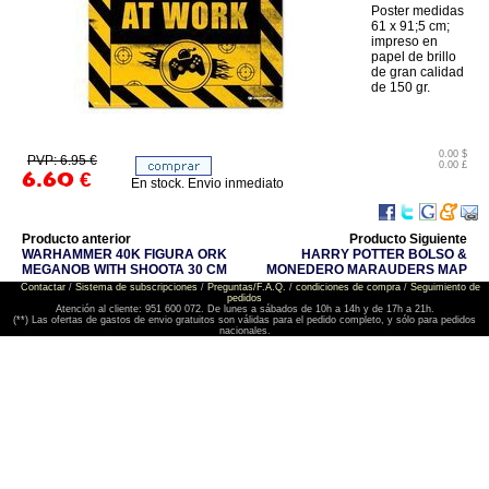
Poster medidas
61 x 91;5 cm;
impreso en
papel de brillo
de gran calidad
de 150 gr.
0.00 $
PVP: 6.95 €
0.00 £
6.60
€
En stock. Envio inmediato
Producto anterior
Producto Siguiente
WARHAMMER 40K FIGURA ORK
HARRY POTTER BOLSO &
MEGANOB WITH SHOOTA 30 CM
MONEDERO MARAUDERS MAP
Contactar
/
Sistema de subscripciones
/
Preguntas/F.A.Q.
/
condiciones de compra
/
Seguimiento de
pedidos
Atención al cliente: 951 600 072. De lunes a sábados de 10h a 14h y de 17h a 21h.
(**) Las ofertas de gastos de envio gratuitos son válidas para el pedido completo, y sólo para pedidos
nacionales.