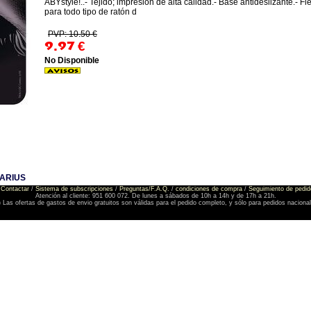
ABYstyle!..- Tejido; impresión de alta calidad.- Base antideslizante.- Fle
para todo tipo de ratón d
PVP: 10.50 €
9.97
€
No Disponible
UARIUS
Contactar
/
Sistema de subscripciones
/
Preguntas/F.A.Q.
/
condiciones de compra
/
Seguimiento de pedid
Atención al cliente: 951 600 072. De lunes a sábados de 10h a 14h y de 17h a 21h.
) Las ofertas de gastos de envio gratuitos son válidas para el pedido completo, y sólo para pedidos naciona