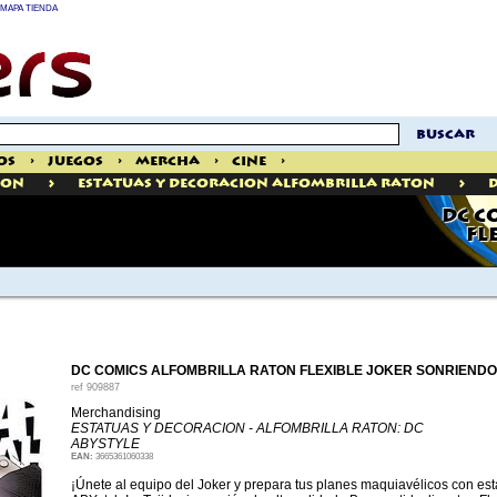
MAPA TIENDA
buscar
os
>
Juegos
>
Mercha
>
Cine
>
>
>
ION
Estatuas Y Decoracion Alfombrilla Raton
DC C
FL
DC COMICS ALFOMBRILLA RATON FLEXIBLE JOKER SONRIENDO
ref
909887
Merchandising
ESTATUAS Y DECORACION - ALFOMBRILLA RATON: DC
ABYSTYLE
EAN:
3665361060338
¡Únete al equipo del Joker y prepara tus planes maquiavélicos con est