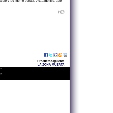
xible y fácilmente portátil.- Acabado liso; apto
0.00 $
0.00 £
Producto Siguiente
LA ZONA MUERTA
os
les.