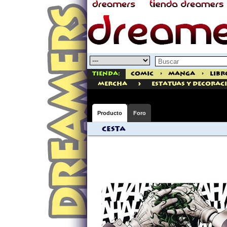
Tienda:
Comic
>
Manga
>
Libr
>
mercha
ESTATUAS Y DECORAC
Producto
Foro
Cesta