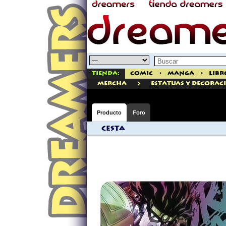
Tienda:
Comic
>
Manga
>
Libr
>
mercha
ESTATUAS Y DECORAC
Producto
Foro
Cesta