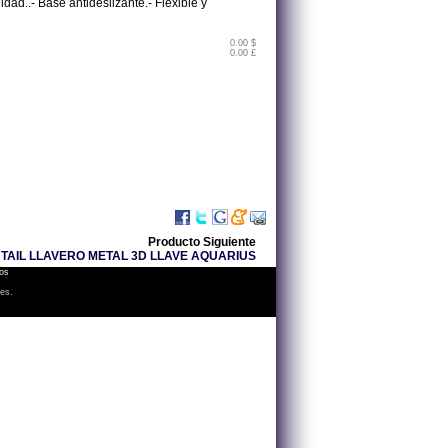
idad..- Base antideslizante.- Flexible y
0.00 $
0.00 £
Producto Siguiente
 TAIL LLAVERO METAL 3D LLAVE AQUARIUS
os
les.