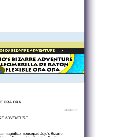
>
JojoS Bizarre Adventure
JO'S BIZARRE ADVENTURE
LFOMBRILLA DE RATÓN
FLEXIBLE ORA ORA
LE ORA ORA
31/01/2022
RRE ADVENTURE
ste magnífico mousepad Jojo's Bizarre