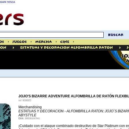
MAPA TIENDA
buscar
os
>
Juegos
>
Mercha
>
Cine
>
>
>
ION
Estatuas Y Decoracion Alfombrilla Raton
JO
A
JOJO'S BIZARRE ADVENTURE ALFOMBRILLA DE RATÓN FLEXIB
ref
909885
Merchandising
ESTATUAS Y DECORACION - ALFOMBRILLA RATON: JOJO´S BIZA
ABYSTYLE
EAN:
3665361047841
¡Cuidado con el ataque combinado destructivo de Star Platinum con e