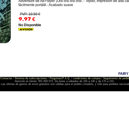
Adventure de ABYstyle! ¡Ora ora ora ora!..- Tejido; impresión de alta cal
fácilmente portátil.- Acabado suave
PVP: 10.50 €
9.97
€
No Disponible
FAIRY
Contactar
/
Sistema de subscripciones
/
Preguntas/F.A.Q.
/
condiciones de compra
/
Seguimiento de pedid
Atención al cliente: 951 600 072. De lunes a sábados de 10h a 14h y de 17h a 21h.
) Las ofertas de gastos de envio gratuitos son válidas para el pedido completo, y sólo para pedidos naciona