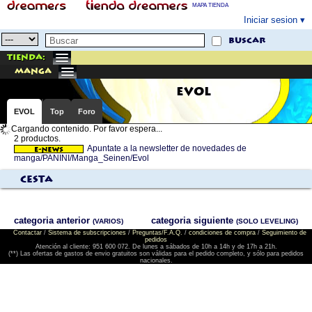
MAPA TIENDA
Iniciar sesion
buscar
Tienda:
manga
EVOL
EVOL
Top
Foro
Cargando contenido. Por favor espera...
2 productos.
Apuntate a la newsletter de novedades de
manga/PANINI/Manga_Seinen/Evol
Cesta
categoria anterior
categoria siguiente
(VARIOS)
(SOLO LEVELING)
Contactar
/
Sistema de subscripciones
/
Preguntas/F.A.Q.
/
condiciones de compra
/
Seguimiento de
pedidos
Atención al cliente: 951 600 072. De lunes a sábados de 10h a 14h y de 17h a 21h.
(**) Las ofertas de gastos de envio gratuitos son válidas para el pedido completo, y sólo para pedidos
nacionales.