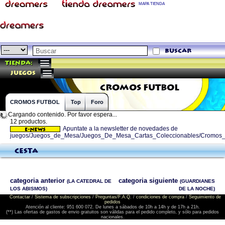
MAPA TIENDA
buscar
Tienda:
juegos
CROMOS FUTBOL
CROMOS FUTBOL
Top
Foro
Cargando contenido. Por favor espera...
12 productos.
Apuntate a la newsletter de novedades de
juegos/Juegos_de_Mesa/Juegos_De_Mesa_Cartas_Coleccionables/Cromos_
Cesta
categoria anterior
categoria siguiente
(LA CATEDRAL DE
(GUARDIANES
LOS ABISMOS)
DE LA NOCHE)
Contactar
/
Sistema de subscripciones
/
Preguntas/F.A.Q.
/
condiciones de compra
/
Seguimiento de
pedidos
Atención al cliente: 951 600 072. De lunes a sábados de 10h a 14h y de 17h a 21h.
(**) Las ofertas de gastos de envio gratuitos son válidas para el pedido completo, y sólo para pedidos
nacionales.