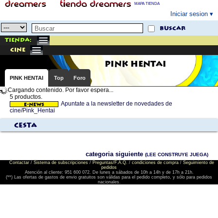
MAPA TIENDA
Iniciar sesion
buscar
Tienda:
cine
PINK HENTAI
PINK HENTAI
Top
Foro
Cargando contenido. Por favor espera...
5 productos.
Apuntate a la newsletter de novedades de
cine/Pink_Hentai
Cesta
categoria siguiente
(LEE CONSTRUYE JUEGA)
Contactar
/
Sistema de subscripciones
/
Preguntas/F.A.Q.
/
condiciones de compra
/
Seguimiento de
pedidos
Atención al cliente: 951 600 072. De lunes a sábados de 10h a 14h y de 17h a 21h.
(**) Las ofertas de gastos de envio gratuitos son válidas para el pedido completo, y sólo para pedidos
nacionales.