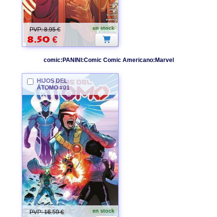
en stock
PVP: 8.95 €
8.50
€
comic
:
PANINI
:
Comic Comic Americano
:
Marvel
HIJOS DEL
ÁTOMO #01
en stock
PVP: 16.50 €