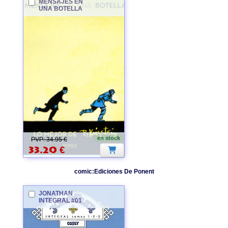
MENSAJES EN
UNA BOTELLA
en stock
PVP: 34.95 €
33.20
€
comic
:
Ediciones De Ponent
JONATHAN
INTEGRAL #01