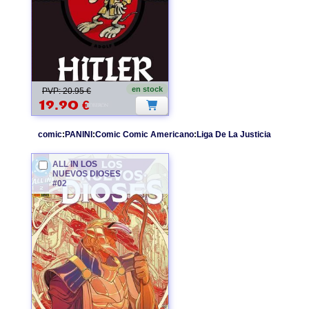
en stock
PVP: 20.95 €
19.90
€
comic
:
PANINI
:
Comic Comic Americano
:
Liga De La Justicia
ALL IN LOS
NUEVOS DIOSES
#02