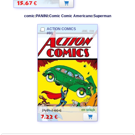
15.67
€
comic
:
PANINI
:
Comic Comic Americano
:
Superman
ACTION COMICS
#01
en stock
PVP: 7.60 €
7.22
€