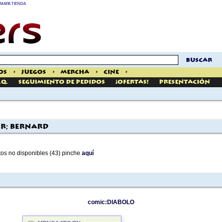
MAPA TIENDA
buscar
os
>
Juegos
>
Mercha
>
Cine
>
.Q.
Seguimiento de pedidos
¡Ofertas!
Presentación
er; Bernard
tos no disponibles (43) pinche
aquí
comic
:
DIABOLO