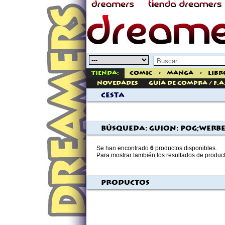
Tienda:
Comic
>
Manga
>
Libr
Novedades
Guía de Compra / F.A
Cesta
Búsqueda: guion: Pog;werb
Se han encontrado
6
productos disponibles.
Para mostrar también los resultados de produc
Productos