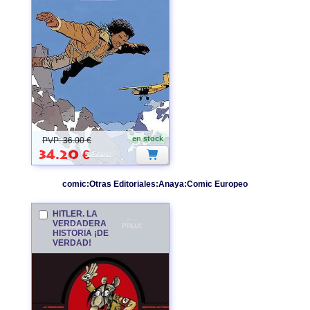
en stock
PVP: 36.00 €
34.20
€
comic
:
Otras Editoriales
:
Anaya
:
Comic Europeo
HITLER. LA
VERDADERA
HISTORIA ¡DE
VERDAD!